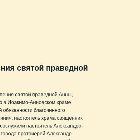
ения святой праведной
успения святой праведной Анны,
ю в Иоакимо-Анновском храме
 обязанности благочинного
чиния, настоятель храма священник
 сослужили настоятель Александро-
нигорода протоиерей Александр