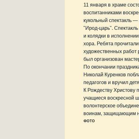
11 января в храме сос
воспитанниками воскр
кукольный спектакль —
"Ирод-царь". Спектакл
и колядки в исполнении
хора. Ребята прочитали
художественных работ 
был организован масте
По окончании праздник
Николай Куренков побл
педагогов и вручил дет
К Рождеству Христову 
учащиеся воскресной ш
волонтерское объедин
воинам, защищающим н
ФОТО