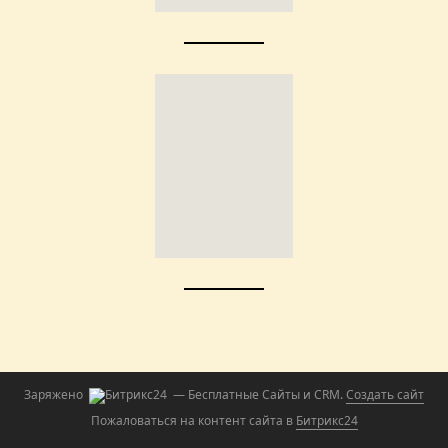
Заряжено
— Бесплатные Сайты и CRM.
Создать сайт
Пожаловаться на контент cайта в
Битрикс24